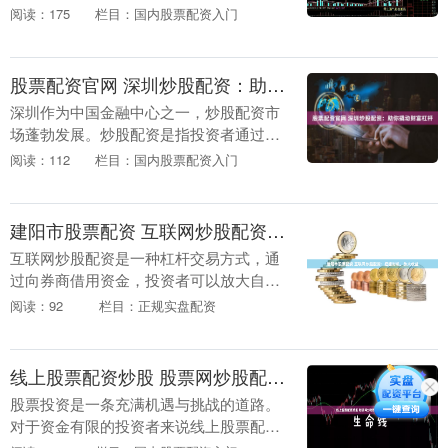
获得更高的收益。对于资金有限的投资者
阅读：175
栏目：国内股票配资入门
来说，配资无疑是一个实现投资梦想的利
器。 股票配资是....
股票配资官网 深圳炒股配资：助你撬动财富杠杆
深圳作为中国金融中心之一，炒股配资市
场蓬勃发展。炒股配资是指投资者通过向
配资公司借入资金，放大自己的炒股资金
阅读：112
栏目：国内股票配资入门
股票配资官网，从而获得更高的收益。 *
**实时行情....
建阳市股票配资 互联网炒股配资：把握时机，放大收益
互联网炒股配资是一种杠杆交易方式，通
过向券商借用资金，投资者可以放大自己
的资金规模，从而获得更高的收益。 通过
阅读：92
栏目：正规实盘配资
股票配资，投资者可以放大资金规模，提
高投资收益率。....
线上股票配资炒股 股票网炒股配资开户，轻松开启财富之旅
股票投资是一条充满机遇与挑战的道路。
对于资金有限的投资者来说线上股票配资
炒股，股票网炒股配资开户线上股票配资