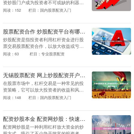
资炒股门户成为投资者不可或缺的利器。
它提供了一系列工具和服务，帮助投资者
阅读：152
栏目：国内股票配资入门
轻松投资，实现财富增长。 * **大型股：
**....
股票配资合作 炒股配资平台有哪些？一文了解热门平台
炒股配资是指投资者利用杠杆资金进行股
票交易股票配资合作，以放大收益或亏
损。目前市场上有多家炒股配资平台，为
阅读：63
栏目：专业股票配资
投资者提供不同的配资服务。 配资炒股的
杠杆效应可以放大....
无锡股票配资 网上炒股配资开户：轻松加杠杆，提升收益
在股票市场中，杠杆交易是一种常见的投
资策略，它可以放大投资者的收益和风
险。网上炒股配资开户就是一种杠杆交易
阅读：148
栏目：国内股票配资入门
方式，它允许投资者以较少的资金撬动更
大的资金进行股票交....
配资炒股本金 配资网炒股：快速致富还是风险陷阱？
配资网炒股是一种利用杠杆放大资金的炒
股方式，吸引了不少急于致富的投资者。