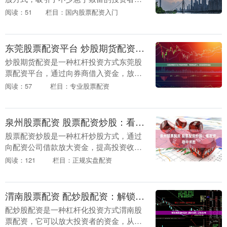
然而配资炒股本金，配资网炒股也暗藏着
阅读：51
栏目：国内股票配资入门
巨大的风险。 这些平台提供实时数据和分
析工具，使投资....
东莞股票配资平台 炒股期货配资：助你财富腾飞，轻松实现财务自由
炒股期货配资是一种杠杆投资方式东莞股
票配资平台，通过向券商借入资金，放大
投资资金，从而提升收益率。对于资金有
阅读：57
栏目：专业股票配资
限的投资者来说，配资无疑是一条快速积
累财富的捷径。 ....
泉州股票配资 股票配资炒股：看配资，稳中求胜
股票配资炒股是一种杠杆炒股方式，通过
向配资公司借款放大资金，提高投资收益
率。然而，配资炒股也存在一定风险，因
阅读：121
栏目：正规实盘配资
此选择合适的配资公司至关重要。 * **资
金门槛：*....
渭南股票配资 配炒股配资：解锁财富密码，实现投资梦想
配炒股配资是一种杠杆化投资方式渭南股
票配资，它可以放大投资者的资金，从而