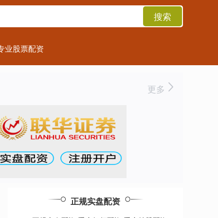
搜索
专业股票配资
更多
正规实盘配资