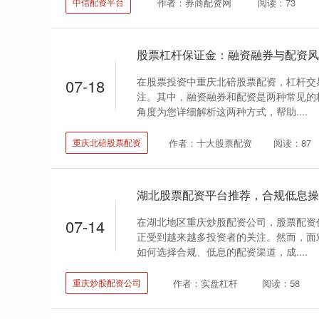
作者：券商配资网
阅读：73
中信配资平台
股票杠杆保证金：融资融券与配资风
在股票投资中重庆北碚股票配资，杠杆交
07-18
注。其中，融资融券和配资是两种常见的
角度为您详细解析这两种方式，帮助....
作者：十大股票配资
阅读：87
重庆北碚股票配资
湖北股票配资平台推荐，合规低息操
在湖北地区重庆炒股配资公司，股票配资
07-14
正受到越来越多投资者的关注。然而，面
如何选择合规、低息的配资渠道，成....
作者：实盘杠杆
阅读：58
重庆炒股配资公司