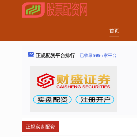
首页
正规配资平台排行
已收录
999
+家平台
正规实盘配资