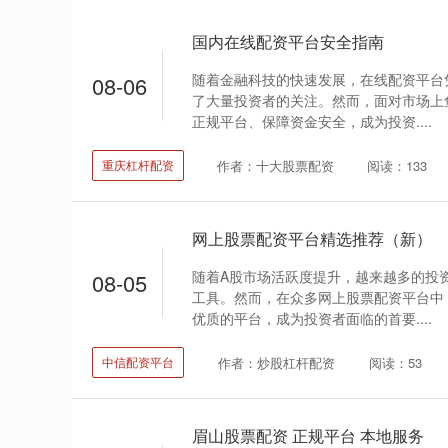
国内在线配资平台安全指南
随着金融科技的快速发展，在线配资平台
08-06
了大量投资者的关注。然而，面对市场上
正规平台、保障资金安全，成为投资....
作者：十大股票配资
阅读：133
重庆杠杆配资
网上股票配资平台精选推荐（新）
随着A股市场活跃度提升，越来越多的投
08-05
工具。然而，在众多网上股票配资平台中
优质的平台，成为投资者面临的首要....
作者：炒股杠杆配资
阅读：53
中信配资平台
眉山股票配资 正规平台 本地服务