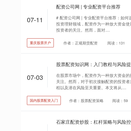
配资公司网 | 专业配资平台推荐
# 配资公司网 | 专业配资平台推荐：如
07-11
投资理财领域，配资作为一种放大资金使
投资者的关注。然而，面对....
作者：正规期货配资
阅读：131
重庆股票开户
股票配资知识网：入门教程与风险提
在股票市场中，配资作为一种放大资金的
07-03
关注。然而，对于初次接触配资的投资者
程以及潜在风险至关重要。本文将从....
作者：股票配资策略
阅读：59
国内股票配资入门
石家庄配资炒股：杠杆策略与风险控