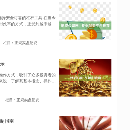
何选择安全可靠的杠杆工具 在当今
用效率的方式，正受到越来越多
栏目：正规实盘配资
示
操作方式，吸引了众多投资者的
来说，了解其基本概念、操作流
栏目：正规实盘配资
制指南