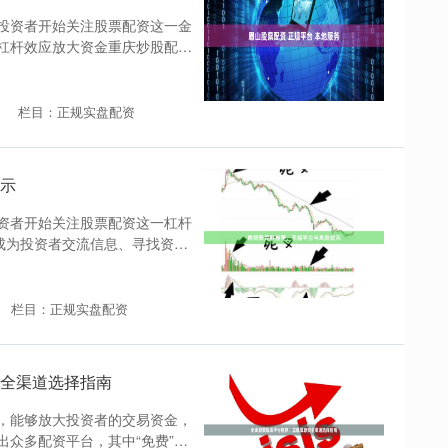
投资者开始关注股票配资这一金
杠杆效应放大资金重庆炒股配资
栏目：正规实盘配资
示
资者开始关注股票配资这一杠杆
成为投资者交流信息、寻找资金
栏目：正规实盘配资
全渠道选择指南
，能够放大投资者的交易资金，
众多配资平台，其中“免费”、