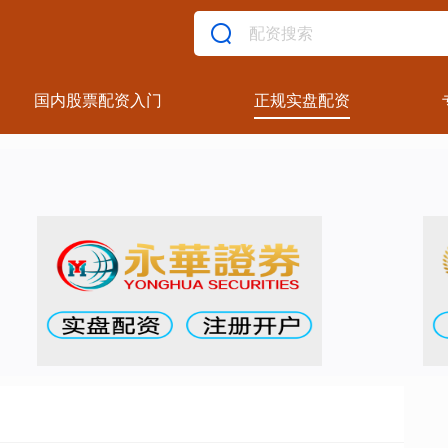
国内股票配资入门
正规实盘配资