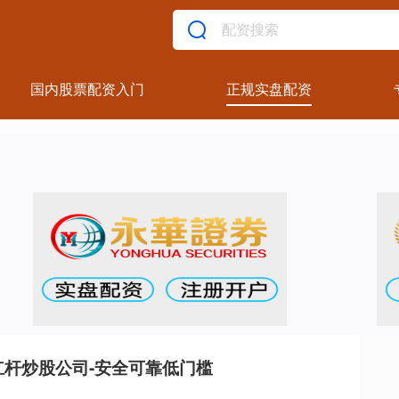
国内股票配资入门
正规实盘配资
杠杆炒股公司-安全可靠低门槛