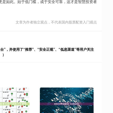
更是如此。始于低门槛，成于安全可靠，这才是智慧投资者
文章为作者独立观点，不代表国内股票配资入门观点
”，并使用了“推荐”、“安全正规”、“低息渠道”等用户关注
。）