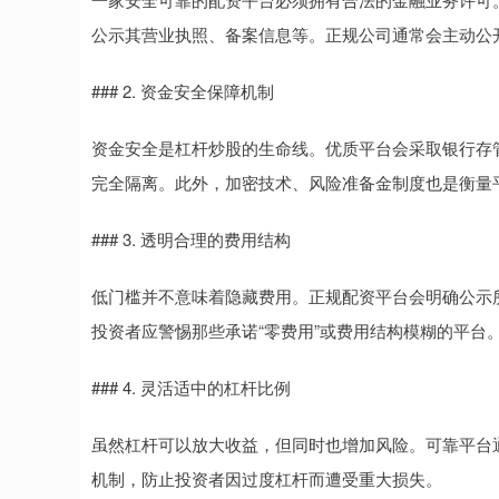
公示其营业执照、备案信息等。正规公司通常会主动公
### 2. 资金安全保障机制
资金安全是杠杆炒股的生命线。优质平台会采取银行存
完全隔离。此外，加密技术、风险准备金制度也是衡量
### 3. 透明合理的费用结构
低门槛并不意味着隐藏费用。正规配资平台会明确公示
投资者应警惕那些承诺“零费用”或费用结构模糊的平台
### 4. 灵活适中的杠杆比例
虽然杠杆可以放大收益，但同时也增加风险。可靠平台通
机制，防止投资者因过度杠杆而遭受重大损失。