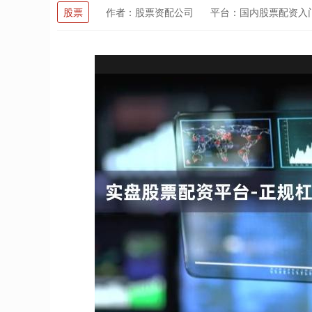
股票
作者：股票资配公司
平台：国内股票配资入