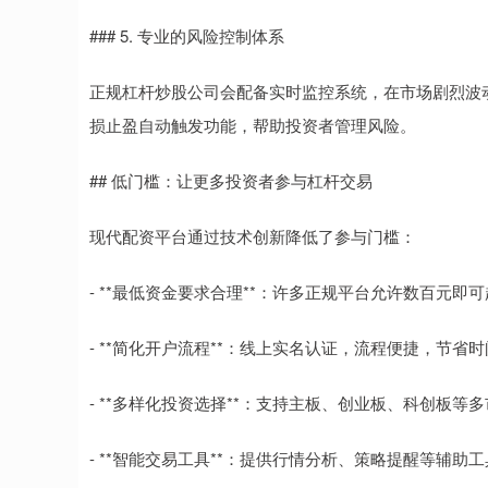
### 5. 专业的风险控制体系
正规杠杆炒股公司会配备实时监控系统，在市场剧烈波
损止盈自动触发功能，帮助投资者管理风险。
## 低门槛：让更多投资者参与杠杆交易
现代配资平台通过技术创新降低了参与门槛：
- **最低资金要求合理**：许多正规平台允许数百元
- **简化开户流程**：线上实名认证，流程便捷，节省
- **多样化投资选择**：支持主板、创业板、科创板等
- **智能交易工具**：提供行情分析、策略提醒等辅助