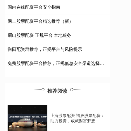
国内在线配资平台安全指南
网上股票配资平台精选推荐（新）
眉山股票配资 正规平台 本地服务
衡阳配资群推荐，正规平台与风险提示
免费股票配资平台推荐，正规低息安全渠道选择指南
推荐阅读
上海股票配资 福辰股票配资：
助力投资，成就财富梦想