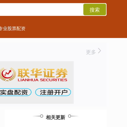
搜索
专业股票配资
更多
相关更新