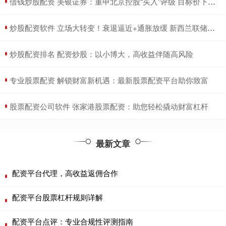
​借钱炒股配资 美银证券：重申北京控股“买入”评级 目标价下调至32港元
​炒股配资软件 立场大转变！衰退逼近+通胀放缓 新西兰联储意外降息25基点
​炒股配资排名 配资炒股：以小博大，高收益伴随高风险
​专业股票配资 解锁财富新机遇：最新股票配资平台助你致富
​股票配资公司软件 张家港股票配资：助您轻松撬动财富杠杆
最新文章
配资平台代理，高收益返佣合作
配资平台股票杠杆规则详解
配资平台点评：专业合规性评测指南