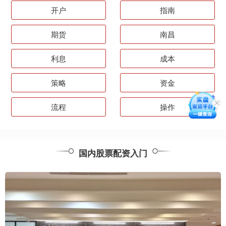
开户
指南
期货
南昌
利息
成本
策略
资金
流程
操作
国内股票配资入门