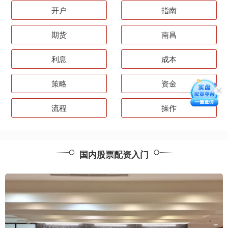
开户
指南
期货
南昌
利息
成本
策略
资金
流程
操作
国内股票配资入门