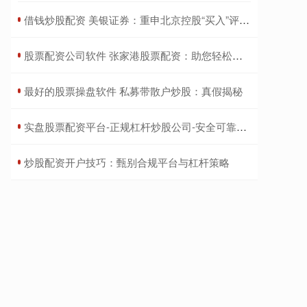
​借钱炒股配资 美银证券：重申北京控股“买入”评级 目标价下调至32港元
​股票配资公司软件 张家港股票配资：助您轻松撬动财富杠杆
​最好的股票操盘软件 私募带散户炒股：真假揭秘
​实盘股票配资平台-正规杠杆炒股公司-安全可靠低门槛
​炒股配资开户技巧：甄别合规平台与杠杆策略