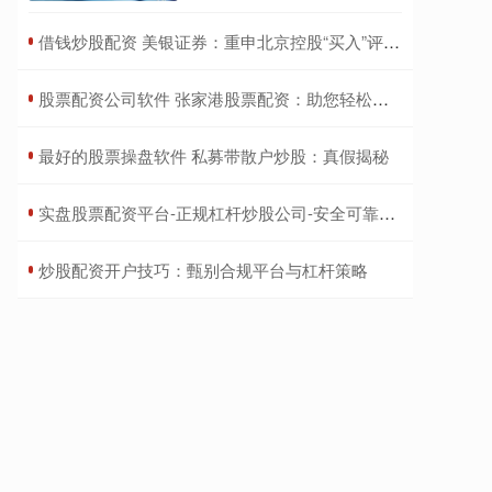
​借钱炒股配资 美银证券：重申北京控股“买入”评级 目标价下调至32港元
​股票配资公司软件 张家港股票配资：助您轻松撬动财富杠杆
​最好的股票操盘软件 私募带散户炒股：真假揭秘
​实盘股票配资平台-正规杠杆炒股公司-安全可靠低门槛
​炒股配资开户技巧：甄别合规平台与杠杆策略